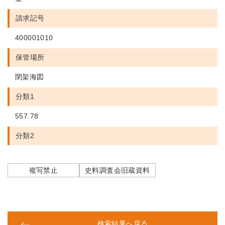
請求記号
400001010
保管場所
閉架海図
分類1
557.78
分類2
複写禁止
史料調査会旧蔵資料
検索結果へ戻る