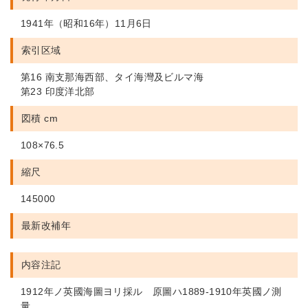
1941年（昭和16年）11月6日
索引区域
第16 南支那海西部、タイ海灣及ビルマ海
第23 印度洋北部
図積 cm
108×76.5
縮尺
145000
最新改補年
内容注記
1912年ノ英國海圖ヨリ採ル 原圖ハ1889-1910年英國ノ測
量