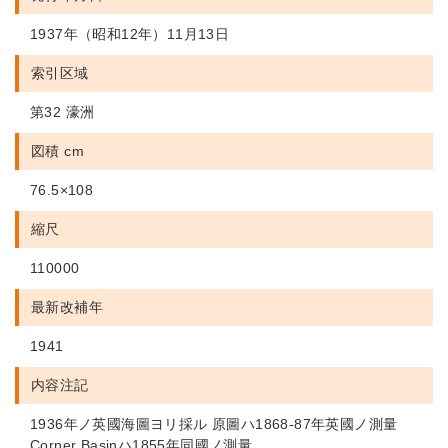
1937年（昭和12年）11月13日
索引区域
第32 濠洲
図積 cm
76.5×108
縮尺
110000
最新改補年
1941
内容注記
1936年ノ英國海圖ヨリ採ル 原圖ハ1868-87年英國ノ測量
Corner Basinハ1855年同國ノ測量