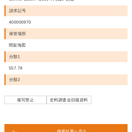
請求記号
400000970
保管場所
閉架海図
分類1
557.78
分類2
複写禁止
史料調査会旧蔵資料
検索結果へ戻る