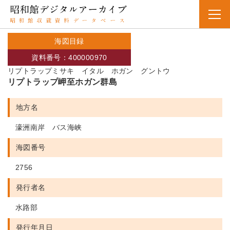
海図目録
資料番号：400000970
リプトラップミサキ イタル ホガン グントウ
リプトラップ岬至ホガン群島
地方名
濠洲南岸 バス海峡
海図番号
2756
発行者名
水路部
発行年月日