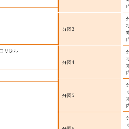
分図3
内
圖ヨリ採ル
分図4
分図5
内
分図6