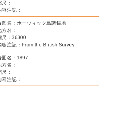
縮尺：
内容注記：
分図名：ホーウィック島諸錨地
地方名：
縮尺：36300
容注記：From the British Survey
分図名：1897.
地方名：
縮尺：
内容注記：