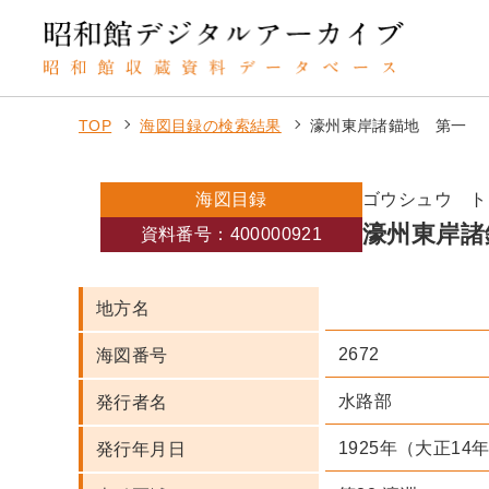
TOP
海図目録の検索結果
濠州東岸諸錨地 第一
海図目録
ゴウシュウ ト
濠州東岸諸
資料番号：400000921
地方名
2672
海図番号
水路部
発行者名
1925年（大正14
発行年月日