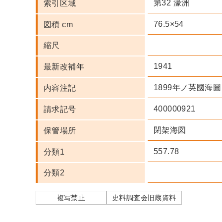
第32 濠洲
索引区域
76.5×54
図積 cm
縮尺
1941
最新改補年
1899年ノ英國海
内容注記
400000921
請求記号
閉架海図
保管場所
557.78
分類1
分類2
複写禁止
史料調査会旧蔵資料