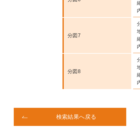
分図7
内
分図8
検索結果へ戻る