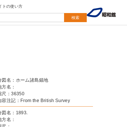
イトの使い方
検索
分図名：ホーム諸島錨地
地方名：
縮尺：36350
容注記：From the British Survey
分図名：1893.
地方名：
縮尺：