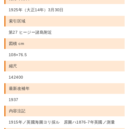
1925年（大正14年）3月30日
索引区域
第27 ヒージー諸島附近
図積 cm
108×76.5
縮尺
142400
最新改補年
1937
内容注記
1915年ノ英國海圖ヨリ採ル 原圖ハ1876-7年英國ノ測量