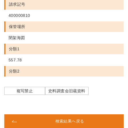
請求記号
400000810
保管場所
閉架海図
分類1
557.78
分類2
複写禁止
史料調査会旧蔵資料
検索結果へ戻る