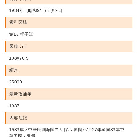
1934年（昭和9年）5月9日
索引区域
第15 揚子江
図積 cm
108×76.5
縮尺
25000
最新改補年
1937
内容注記
1933年ノ中華民國海圖ヨリ採ル 原圖ハ1927年至同33年中
華民國ノ測量