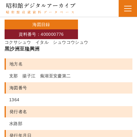
海図目録
資料番号：400000776
コクサシュウ イタル シュウコウシュウ
黑沙洲至隆興洲
地方名
支那 揚子江 蕪湖至安慶第二
海図番号
1364
発行者名
水路部
発行年月日