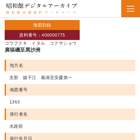
海図目録
資料番号：400000775
コウフクキ イタル コクサショウ
廣福磯至黑沙洲
地方名
支那 揚子江 蕪湖至安慶第一
海図番号
1363
発行者名
水路部
発行年月日