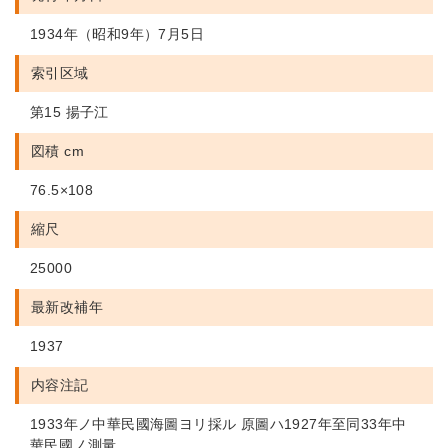
1934年（昭和9年）7月5日
索引区域
第15 揚子江
図積 cm
76.5×108
縮尺
25000
最新改補年
1937
内容注記
1933年ノ中華民國海圖ヨリ採ル 原圖ハ1927年至同33年中
華民國ノ測量