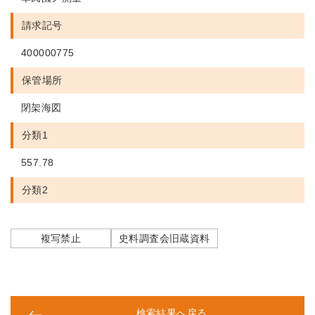
請求記号
400000775
保管場所
閉架海図
分類1
557.78
分類2
複写禁止
史料調査会旧蔵資料
検索結果へ戻る