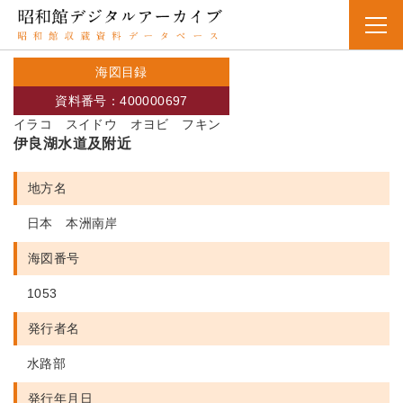
海図目録
資料番号：400000697
イラコ スイドウ オヨビ フキン
伊良湖水道及附近
地方名
日本 本洲南岸
海図番号
1053
発行者名
水路部
発行年月日