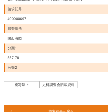
請求記号
400000697
保管場所
閉架海図
分類1
557.78
分類2
複写禁止
史料調査会旧蔵資料
検索結果へ戻る