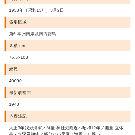
1938年（昭和13年）3月2日
索引区域
第6 本州南岸及南方諸島
図積 cm
76.5×108
縮尺
40000
最新改補年
1943
内容注記
大正3年我ガ海軍ノ測量 神社港附近ハ昭和12年ノ測量 立体
書ノ水深及細体ノ部分ハ小尺度ノ海圖ヨリ採ル