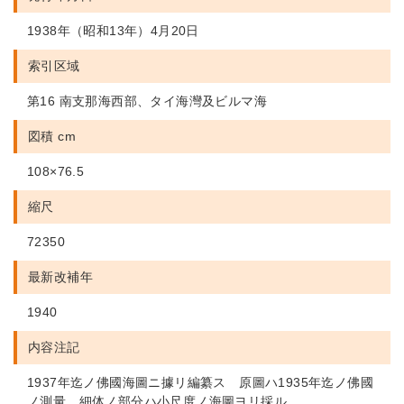
1938年（昭和13年）4月20日
索引区域
第16 南支那海西部、タイ海灣及ビルマ海
図積 cm
108×76.5
縮尺
72350
最新改補年
1940
内容注記
1937年迄ノ佛國海圖ニ據リ編纂ス 原圖ハ1935年迄ノ佛國
ノ測量 細体ノ部分ハ小尺度ノ海圖ヨリ採ル