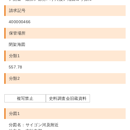
請求記号
400000466
保管場所
閉架海図
分類1
557.78
分類2
複写禁止
史料調査会旧蔵資料
分図1
分図名：サイゴン河及附近