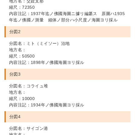
地方名：交趾支那
縮尺：72350
内容注記：1937年迄ノ佛國海圖ニ據リ編纂ス 原圖ハ1935
年迄ノ佛國ノ測量 細体ノ部分ハ小尺度ノ海圖ヨリ採ル
分図2
分図名：ミト（ミイソー）泊地
地方名：
縮尺：50500
内容注記：1898年ノ佛國海圖ヨリ採ル
分図3
分図名：コライュ堆
地方名：
縮尺：10000
内容注記：1934年ノ佛國海圖ヨリ採ル
分図4
分図名：サイゴン港
地方名：