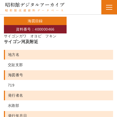
海図目録
資料番号：400000466
サイゴンガワ オヨビ フキン
サイゴン河及附近
地方名
交趾支那
海図番号
719
発行者名
水路部
発行年月日