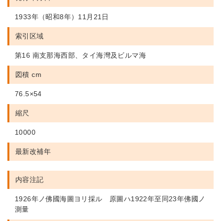
1933年（昭和8年）11月21日
索引区域
第16 南支那海西部、タイ海灣及ビルマ海
図積 cm
76.5×54
縮尺
10000
最新改補年
内容注記
1926年ノ佛國海圖ヨリ採ル 原圖ハ1922年至同23年佛國ノ
測量