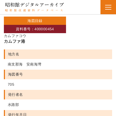
海図目録
資料番号：400000454
カムファコウ
カムファ港
地方名
南支那海 安南海灣
海図番号
705
発行者名
水路部
発行年月日