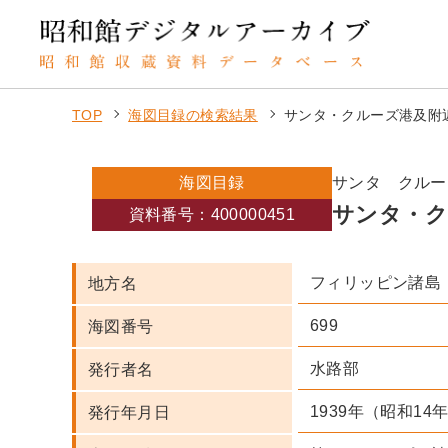
TOP
海図目録の検索結果
サンタ・クルーズ港及附
海図目録
サンタ クルー
サンタ・ク
資料番号：400000451
フィリッピン諸島
地方名
699
海図番号
水路部
発行者名
1939年（昭和14年
発行年月日