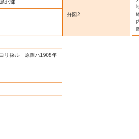
諸島北部
分図2
圖ヨリ採ル 原圖ハ1908年