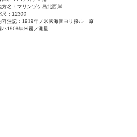
地方名：マリンヅケ島北西岸
縮尺：12300
内容注記：1919年ノ米國海圖ヨリ採ル 原
圖ハ1908年米國ノ測量