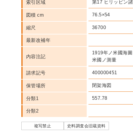
第17 ヒリッピン
索引区域
76.5×54
図積 cm
36700
縮尺
最新改補年
1919年ノ米國海
内容注記
米國ノ測量
400000451
請求記号
閉架海図
保管場所
557.78
分類1
分類2
複写禁止
史料調査会旧蔵資料