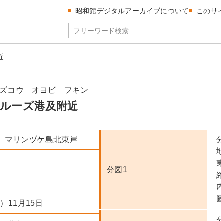
昭和館デジタルアーカイブについて
このサ
近
ズコウ オヨビ フキン
ルーズ港及附近
 マリンヅケ島北東岸
分図1
）11月15日