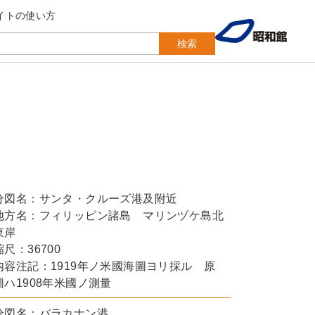
イトの使い方
検索
分図名：サンタ・クルーズ港及附近
地方名：フィリッピン諸島 マリンヅケ島北
東岸
縮尺：36700
内容注記：1919年ノ米國海圖ヨリ採ル 原
圖ハ1908年米國ノ測量
分図名：バラカナン港