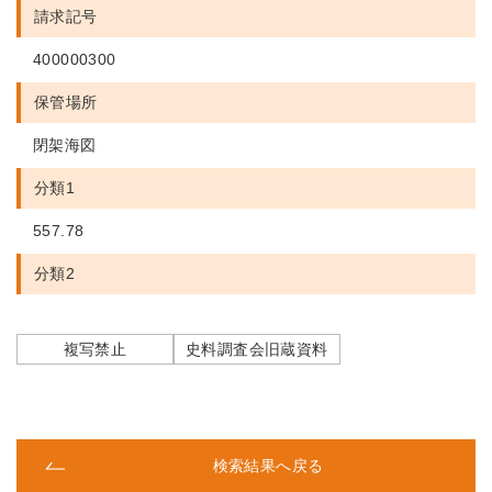
請求記号
400000300
保管場所
閉架海図
分類1
557.78
分類2
複写禁止
史料調査会旧蔵資料
検索結果へ戻る