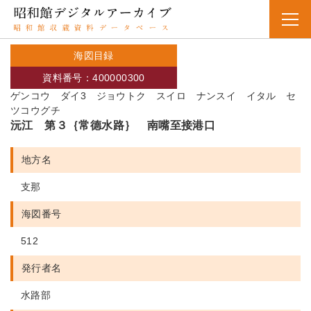
海図目録
資料番号：400000300
ゲンコウ ダイ3 ジョウトク スイロ ナンスイ イタル セ
ツコウグチ
沅江 第３｛常德水路｝ 南嘴至接港口
地方名
支那
海図番号
512
発行者名
水路部