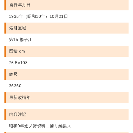
発行年月日
1935年（昭和10年）10月21日
索引区域
第15 揚子江
図積 cm
76.5×108
縮尺
36360
最新改補年
内容注記
昭和9年迄ノ諸資料ニ據リ編集ス