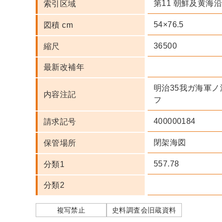
第11 朝鮮及黄海
索引区域
54×76.5
図積 cm
36500
縮尺
最新改補年
明治35我ガ海軍ノ
内容注記
フ
400000184
請求記号
閉架海図
保管場所
557.78
分類1
分類2
複写禁止
史料調査会旧蔵資料