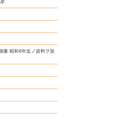
沿岸
測量 昭和6年迄ノ資料ヲ加