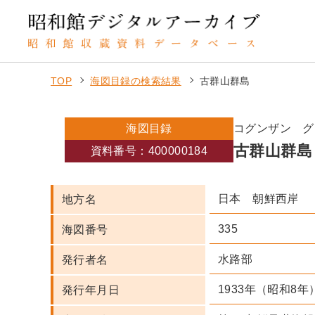
TOP
海図目録の検索結果
古群山群島
海図目録
コグンザン グ
古群山群島
資料番号：400000184
日本 朝鮮西岸
地方名
335
海図番号
水路部
発行者名
1933年（昭和8年
発行年月日