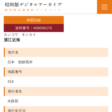
海図目録
資料番号：400000175
カンコウ キンカイ
漢江近海
地方名
日本 朝鮮西岸
海図番号
326
発行者名
水路部
発行年月日