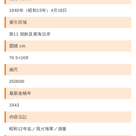
1940年（昭和15年）4月18日
索引区域
第11 朝鮮及黄海沿岸
図積 cm
76.5×108
縮尺
250000
最新改補年
1943
内容注記
昭和12年迄ノ我ガ海軍ノ測量