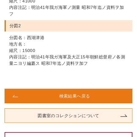
縮尺：41000
内容注記：明治41年我ガ海軍ノ測量 昭和7年迄ノ資料ヲ加
フ
分図2
分図名：西湖津港
地方名：
縮尺：15000
内容注記：明治41年我ガ海軍及大正15年朝鮮総督府ノ各測
量ニヨリ編纂ス 昭和7年迄ノ資料ヲ加フ
検索結果へ戻る
図書室のコレクションについて