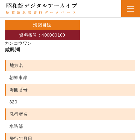
海図目録
資料番号：400000169
カンコウワン
咸興灣
地方名
朝鮮東岸
海図番号
320
発行者名
水路部
発行年月日