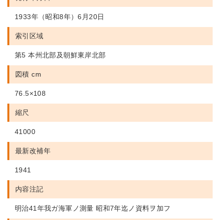
1933年（昭和8年）6月20日
索引区域
第5 本州北部及朝鮮東岸北部
図積 cm
76.5×108
縮尺
41000
最新改補年
1941
内容注記
明治41年我ガ海軍ノ測量 昭和7年迄ノ資料ヲ加フ