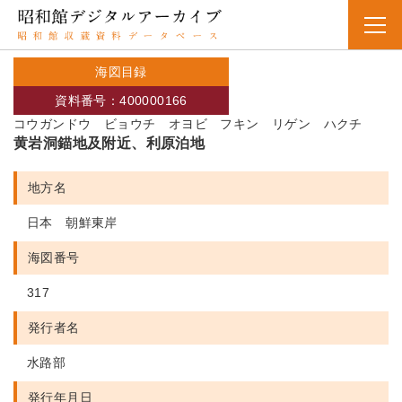
海図目録
資料番号：400000166
コウガンドウ ビョウチ オヨビ フキン リゲン ハクチ
黄岩洞錨地及附近、利原泊地
地方名
日本 朝鮮東岸
海図番号
317
発行者名
水路部
発行年月日