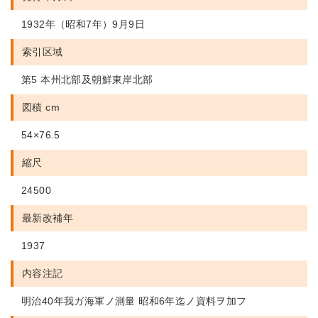
1932年（昭和7年）9月9日
索引区域
第5 本州北部及朝鮮東岸北部
図積 cm
54×76.5
縮尺
24500
最新改補年
1937
内容注記
明治40年我ガ海軍ノ測量 昭和6年迄ノ資料ヲ加フ