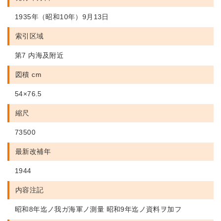
1935年（昭和10年）9月13日
索引区域
第7 内海及附近
図積 cm
54×76.5
縮尺
73500
最新改補年
1944
内容注記
昭和8年迄ノ我ガ海軍ノ測量 昭和9年迄ノ資料ヲ加フ