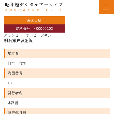
海図目録
資料番号：400000102
アカシセト オヨビ フキン
明石瀨戸及附近
地方名
日本 内海
海図番号
131
発行者名
水路部
発行年月日