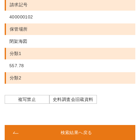
請求記号
400000102
保管場所
閉架海図
分類1
557.78
分類2
複写禁止
史料調査会旧蔵資料
検索結果へ戻る