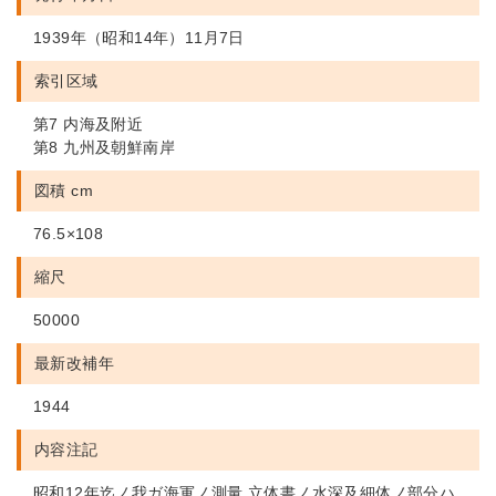
1939年（昭和14年）11月7日
索引区域
第7 内海及附近
第8 九州及朝鮮南岸
図積 cm
76.5×108
縮尺
50000
最新改補年
1944
内容注記
昭和12年迄ノ我ガ海軍ノ測量 立体書ノ水深及細体ノ部分ハ