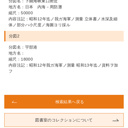
分図名：下關海峡東口附近
地方名：日本 内海－周防灘
縮尺：50000
内容注記：昭和12年迄ノ我ガ海軍ノ測量 立体書ノ水深及細
体ノ部分ハ小尺度ノ海圖ヨリ採ル
分図2
分図名：宇部港
地方名：
縮尺：18000
内容注記：昭和12年我ガ海軍ノ測量 昭和13年迄ノ資料ヲ加
フ
検索結果へ戻る
図書室のコレクションについて