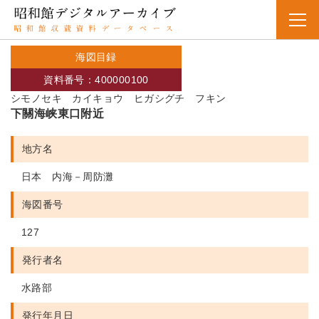
海図目録
資料番号：400000100
シモノセキ カイキョウ ヒガシグチ フキン
下關海峡東口附近
地方名
日本 内海－周防灘
海図番号
127
発行者名
水路部
発行年月日