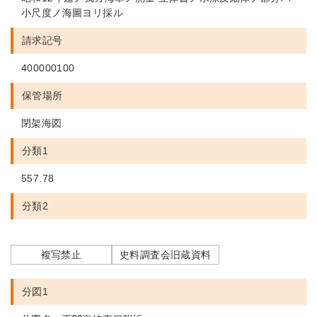
小尺度ノ海圖ヨリ採ル
請求記号
400000100
保管場所
閉架海図
分類1
557.78
分類2
複写禁止
史料調査会旧蔵資料
分図1