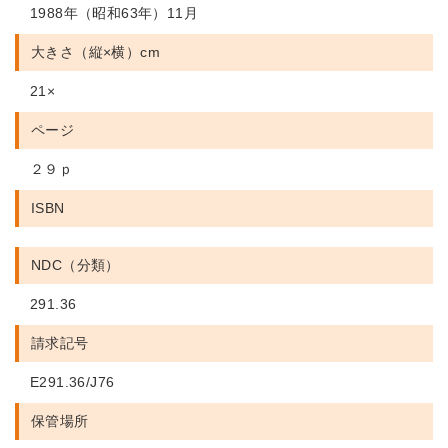
1988年（昭和63年）11月
大きさ（縦×横）cm
21×
ページ
２９ｐ
ISBN
NDC（分類）
291.36
請求記号
E291.36/J76
保管場所