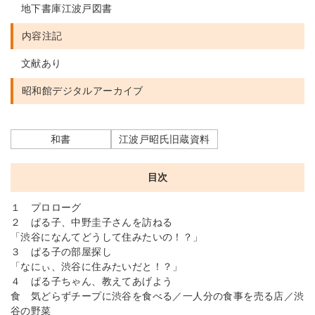
地下書庫江波戸図書
内容注記
文献あり
昭和館デジタルアーカイブ
和書
江波戸昭氏旧蔵資料
目次
１ プロローグ
２ ぱる子、中野圭子さんを訪ねる
「渋谷になんてどうして住みたいの！？」
３ ぱる子の部屋探し
「なにぃ、渋谷に住みたいだと！？」
４ ぱる子ちゃん、教えてあげよう
食 気どらずチープに渋谷を食べる／一人分の食事を売る店／渋
谷の野菜