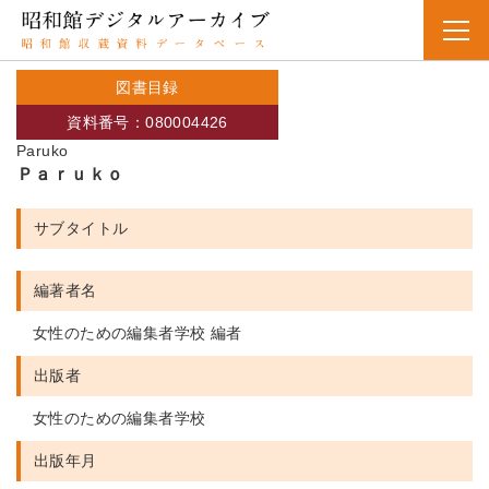
図書目録
資料番号：080004426
Paruko
Ｐａｒｕｋｏ
サブタイトル
編著者名
女性のための編集者学校 編者
出版者
女性のための編集者学校
出版年月