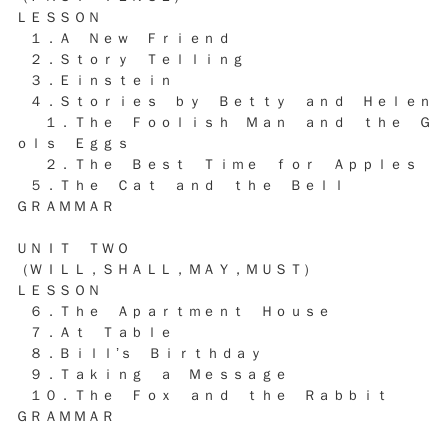
ＬＥＳＳＯＮ
１．Ａ Ｎｅｗ Ｆｒｉｅｎｄ
２．Ｓｔｏｒｙ Ｔｅｌｌｉｎｇ
３．Ｅｉｎｓｔｅｉｎ
４．Ｓｔｏｒｉｅｓ ｂｙ Ｂｅｔｔｙ ａｎｄ Ｈｅｌｅｎ
１．Ｔｈｅ Ｆｏｏｌｉｓｈ Ｍａｎ ａｎｄ ｔｈｅ Ｇ
ｏｌｓ Ｅｇｇｓ
２．Ｔｈｅ Ｂｅｓｔ Ｔｉｍｅ ｆｏｒ Ａｐｐｌｅｓ
５．Ｔｈｅ Ｃａｔ ａｎｄ ｔｈｅ Ｂｅｌｌ
ＧＲＡＭＭＡＲ
ＵＮＩＴ ＴＷＯ
（ＷＩＬＬ，ＳＨＡＬＬ，ＭＡＹ，ＭＵＳＴ）
ＬＥＳＳＯＮ
６．Ｔｈｅ Ａｐａｒｔｍｅｎｔ Ｈｏｕｓｅ
７．Ａｔ Ｔａｂｌｅ
８．Ｂｉｌｌ’ｓ Ｂｉｒｔｈｄａｙ
９．Ｔａｋｉｎｇ ａ Ｍｅｓｓａｇｅ
１０．Ｔｈｅ Ｆｏｘ ａｎｄ ｔｈｅ Ｒａｂｂｉｔ
ＧＲＡＭＭＡＲ