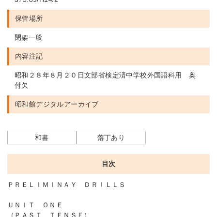
保管場所
閉架一般
内容注記
昭和２８年８月２０日文部省検定済中学校外国語科用 奥
付欠
昭和館デジタルアーカイブ
和書
落丁あり
目次
ＰＲＥＬＩＭＩＮＡＹ ＤＲＩＬＬＳ
ＵＮＩＴ ＯＮＥ
（ＰＡＳＴ ＴＥＮＳＥ）