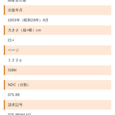
開隆堂出版
出版年月
1953年（昭和28年）8月
大きさ（縦×横）cm
21×
ページ
１２２ｐ
ISBN
NDC（分類）
375.89
請求記号
375.89/H14/2