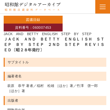
図書目録
資料番号：060007453
JACK AND BETTY ENGLISH STEP BY STEP
ＪＡＣＫ ＡＮＤ ＢＥＴＴＹ ＥＮＧＬＩＳＨ ＳＴ
ＥＰ ＢＹ ＳＴＥＰ ２ＮＤ ＳＴＥＰ ＲＥＶＩＳ
ＥＤ〔昭２８年発行〕
サブタイトル
編著者名
萩原 恭平 著者／稲村 松雄 ［ほか］著／竹澤 啓一郎
［ほか］著
出版者