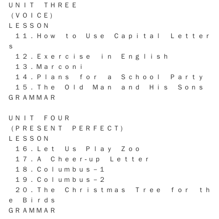
ＵＮＩＴ ＴＨＲＥＥ
（ＶＯＩＣＥ）
ＬＥＳＳＯＮ
１１．Ｈｏｗ ｔｏ Ｕｓｅ Ｃａｐｉｔａｌ Ｌｅｔｔｅｒ
ｓ
１２．Ｅｘｅｒｃｉｓｅ ｉｎ Ｅｎｇｌｉｓｈ
１３．Ｍａｒｃｏｎｉ
１４．Ｐｌａｎｓ ｆｏｒ ａ Ｓｃｈｏｏｌ Ｐａｒｔｙ
１５．Ｔｈｅ Ｏｌｄ Ｍａｎ ａｎｄ Ｈｉｓ Ｓｏｎｓ
ＧＲＡＭＭＡＲ
ＵＮＩＴ ＦＯＵＲ
（ＰＲＥＳＥＮＴ ＰＥＲＦＥＣＴ）
ＬＥＳＳＯＮ
１６．Ｌｅｔ Ｕｓ Ｐｌａｙ Ｚｏｏ
１７．Ａ Ｃｈｅｅｒ-ｕｐ Ｌｅｔｔｅｒ
１８．Ｃｏｌｕｍｂｕｓ－１
１９．Ｃｏｌｕｍｂｕｓ－２
２０．Ｔｈｅ Ｃｈｒｉｓｔｍａｓ Ｔｒｅｅ ｆｏｒ ｔｈ
ｅ Ｂｉｒｄｓ
ＧＲＡＭＭＡＲ