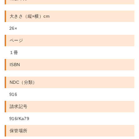
大きさ（縦×横）cm
26×
ページ
１冊
ISBN
NDC（分類）
916
請求記号
916/Ka79
保管場所