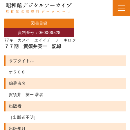
図書目録
資料番号：060006528
77キ カスイ エイイチ ノ キロク
７７期 賀須井英一 記録
サブタイトル
オ５０８
編著者名
賀須井 英一 著者
出版者
［出版者不明］
出版年月