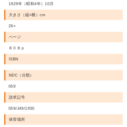
1929年（昭和4年）10月
大きさ（縦×横）cm
26×
ページ
８０８ｐ
ISBN
NDC（分類）
059
請求記号
059/J49/1930
保管場所