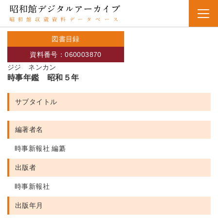
図書目録
資料番号：060003870
ジジ ネンカン
時事年鑑 昭和５年
サブタイトル
編著者名
時事新報社 編纂
出版者
時事新報社
出版年月