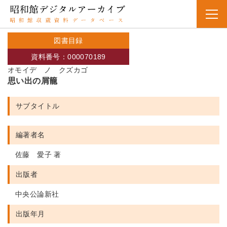
図書目録
資料番号：000070189
オモイデ ノ クズカゴ
思い出の屑籠
サブタイトル
編著者名
佐藤 愛子 著
出版者
中央公論新社
出版年月