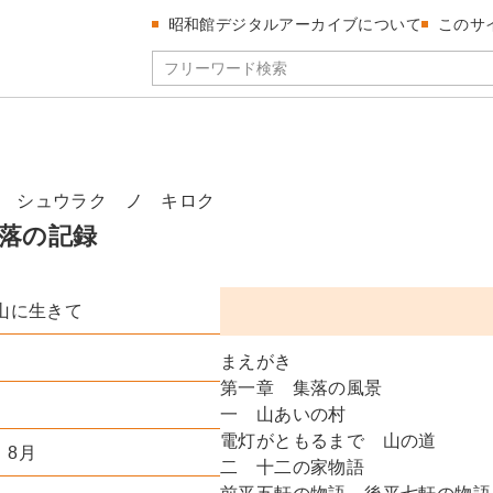
昭和館デジタルアーカイブについて
このサ
 シュウラク ノ キロク
落の記録
山に生きて
まえがき
第一章 集落の風景
一 山あいの村
電灯がともるまで 山の道
）8月
二 十二の家物語