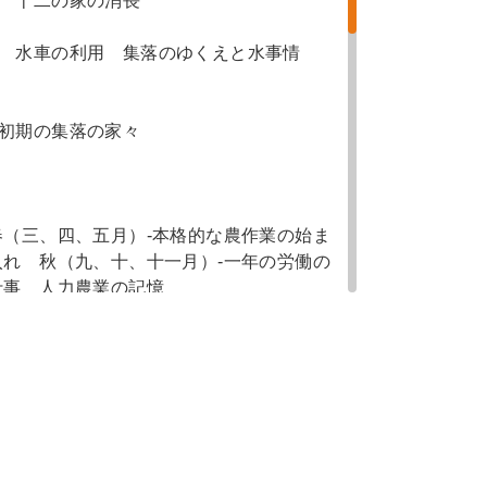
 十二の家の消長
水 水車の利用 集落のゆくえと水事情
初期の集落の家々
春（三、四、五月）-本格的な農作業の始ま
入れ 秋（九、十、十一月）-一年の労働の
仕事 人力農業の記憶
存 山菜-山の恵み 魚・肉・昆虫など-山
 加工食品-自家製の味 母の工夫
にみる死と再生の観念 暮らしを彩る年中