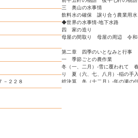
前平五軒の物語 後平七軒の物語
三 奥山の水事情
飲料水の確保 譲り合う農業用
◆世界の水事情-地下水路
四 家の造り
母屋の間取り 母屋の周辺 令和
第二章 四季のいとなみと行事
一 季節ごとの農作業
冬（一、二月）-雪に覆われて 
り 夏（六、七、八月）-稲の手
７－２２８
総決算 冬（十二月）-年の瀬の
二 自給自足の豊かな食卓
米と麦-食卓の中心 野菜-旬と保
のタンパク源 果物-食の楽しみ
三 節目の行事
人生儀礼-冠婚葬 ◆世界の宗教
行事 ハレの日の喜び