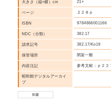
21×
大きさ（縦×横）cm
２２８ｐ
ページ
9784866001166
ISBN
382.17
NDC（分類）
382.17/Ko19
請求記号
閉架一般
保管場所
参考文献：ｐ２２
内容注記
昭和館デジタルアーカイ
ブ
和書