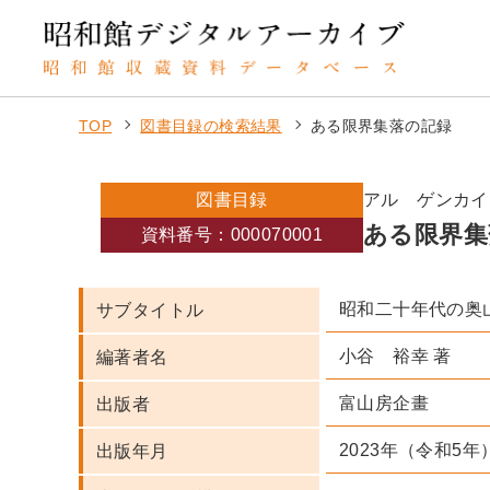
TOP
図書目録の検索結果
ある限界集落の記録
図書目録
アル ゲンカイ
ある限界集
資料番号：000070001
昭和二十年代の奥
サブタイトル
小谷 裕幸 著
編著者名
富山房企畫
出版者
2023年（令和5年
出版年月