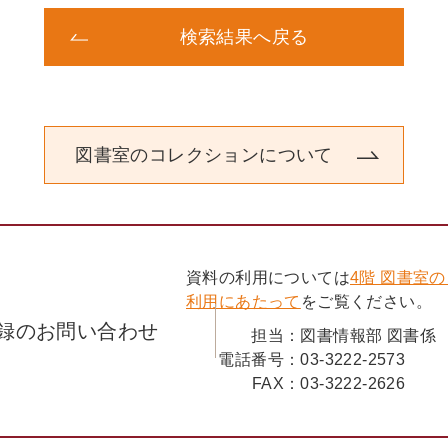
第三章 日常の楽しみと苦労
一 子どもの遊び
検索結果へ戻る
屋外での遊び 屋内での遊び こ
二 家計と家
農業の家計簿 「貧」の一字の家
三 家族の病気と治療
病気と人生 病気になったら 見
図書室のコレクションについて
四 日々の暮らし
食事のとき、おやつのとき 服装
り 家畜とペット 方言覚え書き
ぎ
資料の利用については
4階 図書室
終章 消えゆくふるさと
利用にあたって
をご覧ください。
ふるさとの八十年
録のお問い合わせ
担当：
図書情報部 図書係
母のてまり 貞安節子
電話番号：
03-3222-2573
あとがき
FAX：
03-3222-2626
参考文献