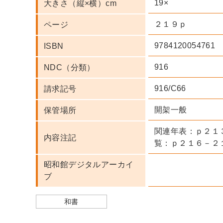
19×
大きさ（縦×横）cm
２１９ｐ
ページ
9784120054761
ISBN
916
NDC（分類）
916/C66
請求記号
開架一般
保管場所
関連年表：ｐ２１
内容注記
覧：ｐ２１６－２
昭和館デジタルアーカイ
ブ
和書