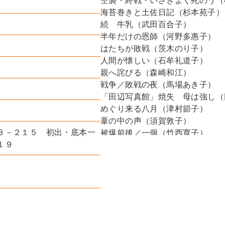
空襲・終戦・いさぎよく死のう（
海苔巻きと土佐日記（杉本苑子）
続 牛乳（武田百合子）
半年だけの恩師（河野多惠子）
はたちが敗戦（茨木のり子）
人間が懐しい（石牟礼道子）
親へ詫びる（森崎和江）
戦争／敗戦の夜（馬場あき子）
「田辺写真館」焼失 母は強し（
めぐり来る八月（津村節子）
葦の中の声（須賀敦子）
３－２１５ 初出・底本一
被爆前後／一個（竹西寛子）
１９
にがく、酸い青春（新川和江）
ごはん（向田邦子）
か細い声（青木玉）
国旗／終戦の日（林京子）
よみがえる歌（澤地久枝）
夏の太陽（大庭みな子）
子供の愛国心（有吉佐和子）