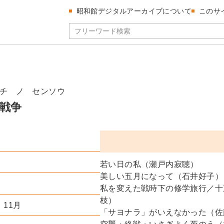
昭和館デジタルアーカイブについて
このサ
チ ノ センソウ
戦争
若い日の私（瀬戸内寂聴）
美しい五月になって（石井好子）
私を変えた戦時下の修学旅行／十
枝）
）11月
「サヨナラ」がいえなかった（佐