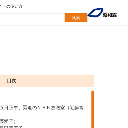
イトの使い方
検索
目次
五日正午、緊迫のＮＨＫ放送室（近藤富
藤愛子）