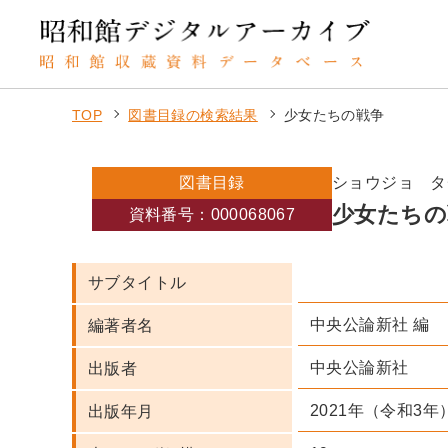
TOP
図書目録の検索結果
少女たちの戦争
図書目録
ショウジョ タ
少女たちの
資料番号：000068067
サブタイトル
中央公論新社 編
編著者名
中央公論新社
出版者
2021年（令和3年
出版年月