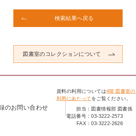
スルメ（黒柳徹子）
サハリン時代（吉田知子）
戦争の〈おかげ〉（中村メイコ）
検索結果へ戻る
青い空、白い歯（佐野洋子）
関連年表
初出・底本一覧
図書室のコレクションについて
資料の利用については
4階 図書室
利用にあたって
をご覧ください。
録のお問い合わせ
担当：
図書情報部 図書係
電話番号：
03-3222-2573
FAX：
03-3222-2626