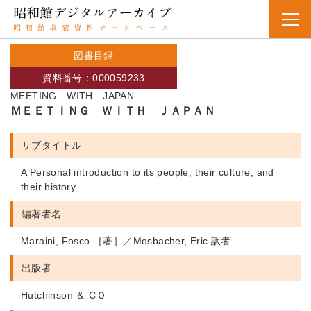
図書目録
資料番号：000059233
MEETING WITH JAPAN
ＭＥＥＴＩＮＧ ＷＩＴＨ ＪＡＰＡＮ
サブタイトル
A Personal introduction to its people, their culture, and
their history
編著者名
Maraini, Fosco ［著］／Mosbacher, Eric 訳者
出版者
Hutchinson ＆ CＯ