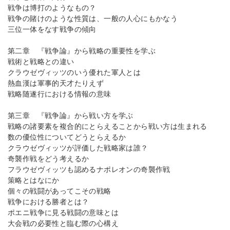
戦争は博打のようなもの？
戦争の賭けのような性質は、一般の人心にもかなう
三位一体をなす戦争の傾向
第二章 『戦争論』から戦略の重要性を学ぶ
戦術と戦略との違い
クラウゼヴィッツのいう優れた軍人とは
熱血漢は軍事的天才たりえず
戦略随遂行における情報の意味
第三章 『戦争論』から戦い方を学ぶ
戦略の諸要素を複合的にとらえることから戦い方は生まれる
数の優位性についてどうとらえるか
クラウゼヴィッツが評価した戦略家は誰？
奇襲作戦をどう考えるか
フラウゼヴィッツも認めるナポレオンの奇襲作戦
策略とはなにか
個々の戦闘があってこその戦略
戦争における勝者とは？
ポエニ戦争に見る戦闘の意味とは
大会戦の必要性と臨む際の心構え