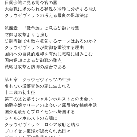
日露会戦に見る司令官の器
大会戦に求められる状況を冷静に分析する能力
クラウゼヴィッツの考える最良の退却法は
第四章 『戦争論』に見る防御と攻撃
防御は攻撃よりも強し
防御専従でも敵を凌駕するケースはあるのか？
クラウゼヴィッツが防御を重視する理由
国内への自発的退却を有効に戦略に組みこむ
国内退却による防御戦の難点
戦略は攻撃と防御の結合である
第五章 クラウゼヴィッツの生涯
名もない没落貴族の家に生まれる
十二歳の初出征
第二の父と慕うシャルンホルストとの出会い
伯爵令嬢マリーとの出会いと屈辱的な捕虜生活
国外追放からプロイセンへ帰国する
シャルンホルストの右腕に
クラウゼヴィッツ、ロシア政府と結ぶ
プロイセン復帰が認められぬ日々