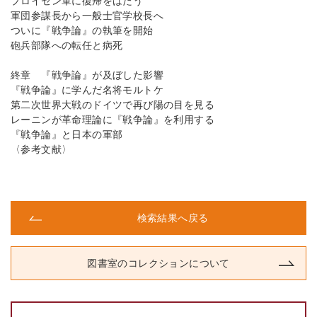
プロイセン軍に復帰をはたう
軍団参謀長から一般士官学校長へ
ついに『戦争論』の執筆を開始
砲兵部隊への転任と病死
終章 『戦争論』が及ぼした影響
『戦争論』に学んだ名将モルトケ
第二次世界大戦のドイツで再び陽の目を見る
レーニンが革命理論に『戦争論』を利用する
『戦争論』と日本の軍部
〈参考文献〉
検索結果へ戻る
図書室のコレクションについて