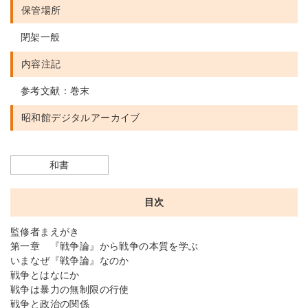
保管場所
閉架一般
内容注記
参考文献：巻末
昭和館デジタルアーカイブ
和書
目次
監修者まえがき
第一章 『戦争論』から戦争の本質を学ぶ
いまなぜ『戦争論』なのか
戦争とはなにか
戦争は暴力の無制限の行使
戦争と政治の関係