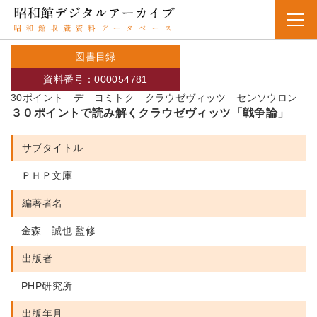
図書目録
資料番号：000054781
30ポイント デ ヨミトク クラウゼヴィッツ センソウロン
３０ポイントで読み解くクラウゼヴィッツ「戦争論」
サブタイトル
ＰＨＰ文庫
編著者名
金森 誠也 監修
出版者
PHP研究所
出版年月