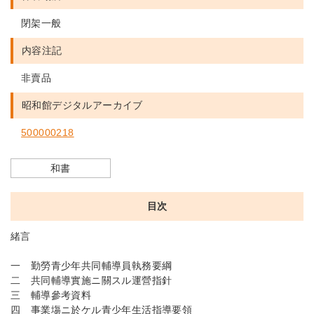
閉架一般
内容注記
非賣品
昭和館デジタルアーカイブ
500000218
和書
目次
緒言
一 勤勞青少年共同輔導員執務要綱
二 共同輔導實施ニ關スル運營指針
三 輔導參考資料
四 事業塲ニ於ケル青少年生活指導要領