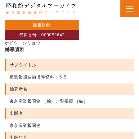
図書目録
資料番号：000052642
ホドウ シリョウ
輔導資料
サブタイトル
産業報國運動指導資料；５５
編著者名
東京産業報國會 ［編］／警視廳 ［編］
出版者
東京産業報國會
出版年月