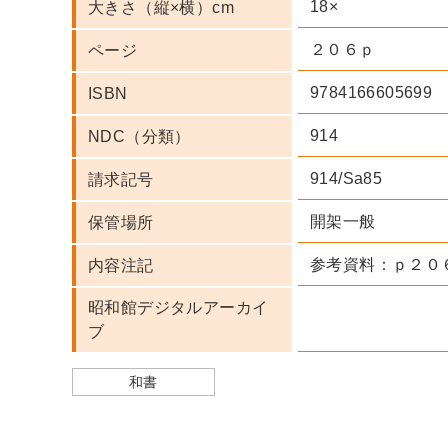
18×
大きさ（縦×横）cm
２０６ｐ
ページ
9784166605699
ISBN
914
NDC（分類）
914/Sa85
請求記号
開架一般
保管場所
参考資料：ｐ２０
内容注記
昭和館デジタルアーカイ
ブ
和書