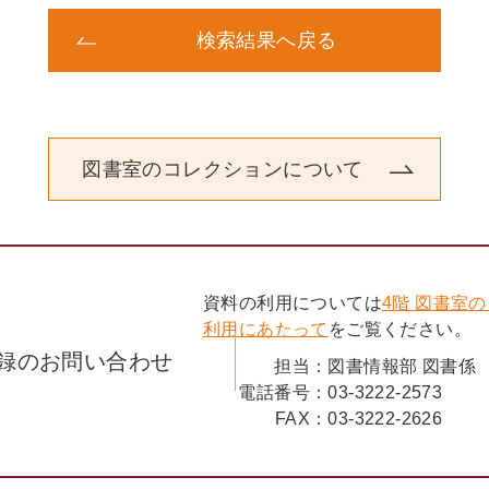
*
気のつかぬ病 和尚の腎虚也
検索結果へ戻る
縁側
カンカン帽
モダンガール
人絹
腎虚
図書室のコレクションについて
花柳病
*
喰いつぶすやつに限って歯を磨き
煙管
親孝行
資料の利用については
4階 図書室
オドシ教育
利用にあたって
をご覧ください。
どら息子
録のお問い合わせ
担当：
図書情報部 図書係
巡査
電話番号：
03-3222-2573
*
FAX：
03-3222-2626
いやならばいいが嬶（かかあ）に
弊衣破帽
夜這い