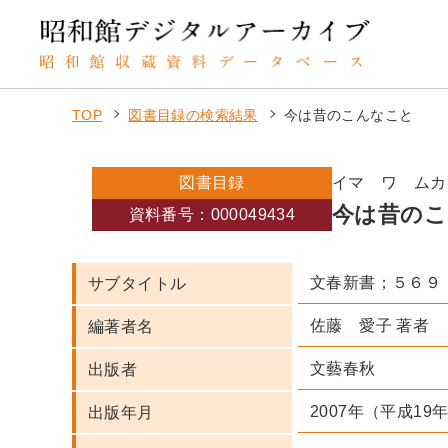
TOP
図書目録の検索結果
今は昔のこんなこと
図書目録
イマ ワ ムカ
今は昔のこ
資料番号：000049434
文春新書；５６９
サブタイトル
佐藤 愛子 著者
編著者名
文藝春秋
出版者
2007年（平成19
出版年月