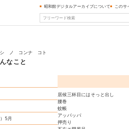
昭和館デジタルアーカイブについて
このサ
シ ノ コンナ コト
んなこと
居候三杯目にはそっと出し
腰巻
蚊帳
アッパッパ
年）5月
押売り