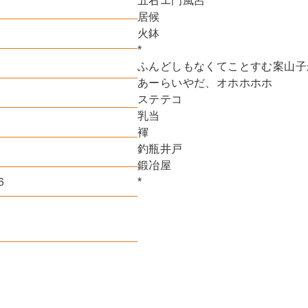
五右エ門風呂
居候
火鉢
*
ふんどしもなくてことすむ案山子
あーらいやだ、オホホホホ
ステテコ
乳当
褌
釣瓶井戸
鍛冶屋
６
*
我が好かぬ男の文は母に見せ
つけ文
後家
おぼこ
蠅いらず
円タク
出合茶屋