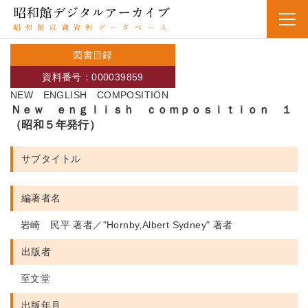
図書目録
資料番号：000039859
NEW ENGLISH COMPOSITION
Ｎｅｗ ｅｎｇｌｉｓｈ ｃｏｍｐｏｓｉｔｉｏｎ １
（昭和５年発行）
サブタイトル
編著者名
岩崎 民平 著者／"Hornby,Albert Sydney" 著者
出版者
至文堂
出版年月