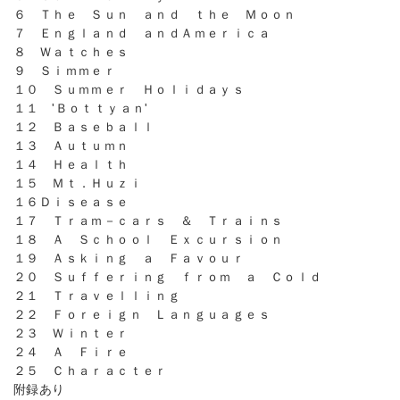
６ Ｔｈｅ Ｓｕｎ ａｎｄ ｔｈｅ Ｍｏｏｎ
７ Ｅｎｇｌａｎｄ ａｎｄＡｍｅｒｉｃａ
８ Ｗａｔｃｈｅｓ
９ Ｓｉｍｍｅｒ
１０ Ｓｕｍｍｅｒ Ｈｏｌｉｄａｙｓ
１１ 'Ｂｏｔｔｙａｎ'
１２ Ｂａｓｅｂａｌｌ
１３ Ａｕｔｕｍｎ
１４ Ｈｅａｌｔｈ
１５ Ｍｔ．Ｈｕｚｉ
１６Ｄｉｓｅａｓｅ
１７ Ｔｒａｍ－ｃａｒｓ ＆ Ｔｒａｉｎｓ
１８ Ａ Ｓｃｈｏｏｌ Ｅｘｃｕｒｓｉｏｎ
１９ Ａｓｋｉｎｇ ａ Ｆａｖｏｕｒ
２０ Ｓｕｆｆｅｒｉｎｇ ｆｒｏｍ ａ Ｃｏｌｄ
２１ Ｔｒａｖｅｌｌｉｎｇ
２２ Ｆｏｒｅｉｇｎ Ｌａｎｇｕａｇｅｓ
２３ Ｗｉｎｔｅｒ
２４ Ａ Ｆｉｒｅ
２５ Ｃｈａｒａｃｔｅｒ
附録あり