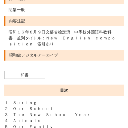
閉架一般
内容注記
昭和１６年８月９日文部省檢定濟 中學校外國語科教科
書 並列タイトル：Ｎｅｗ Ｅｎｇｌｉｓｈ ｃｏｍｐｏ
ｓｉｔｉｏｎ 索引あり
昭和館デジタルアーカイブ
和書
目次
１ Ｓｐｒｉｎｇ
２ Ｏｕｒ Ｓｃｈｏｏｌ
３ Ｔｈｅ Ｎｅｗ Ｓｃｈｏｏｌ Ｙｅａｒ
４ Ａｎｉｍａｌｓ
５ Ｏｕｒ Ｆａｍｉｌｙ