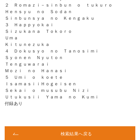
２ Ｒｏｍａｚｉ－ｓｉｎｂｕｎ ｏ ｔｕｋｕｒｏ
Ｈｅｎｓｙｕ ｎｏ Ｓｏｄａｎ
Ｓｉｎｂｕｎｓｙａ ｎｏ Ｋｅｎｇａｋｕ
３ Ｈａｐｐｙｏｋａｉ
Ｓｉｚｕｋａｎａ Ｔｏｋｏｒｏ
Ｕｍａ
Ｋｉｔｕｎｅｚｕｋａ
４ Ｄｏｋｕｓｙｏ ｎｏ Ｔａｎｏｓｉｍｉ
Ｓｙｏｎｅｎ Ｎｙｕｔｏｎ
Ｔｅｎｇｕｗａｒａｉ
Ｍｏｚｉ ｎｏ Ｈａｎａｓｉ
５ Ｕｍｉ ｏ ｋｏｅｔｅ
ＩｓａｍａｓｉｉＨｏｇｅｉｓｅｎ
Ｓｅｋａｉ ｏ ｍｕｓｕｂｕ Ｎｉｚｉ
Ｕｔｕｋｕｓｉｉ Ｙａｍａ ｎｏ Ｋｕｍｉ
付録あり
検索結果へ戻る