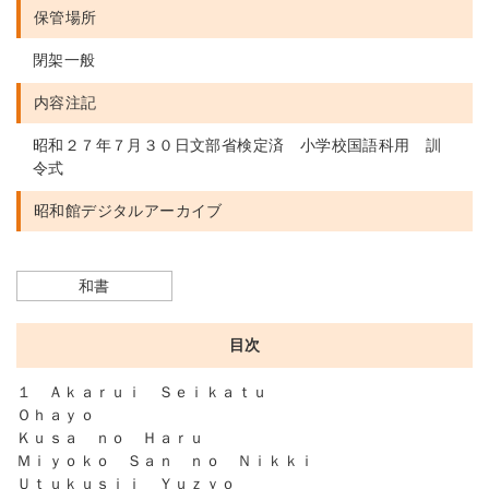
保管場所
閉架一般
内容注記
昭和２７年７月３０日文部省検定済 小学校国語科用 訓
令式
昭和館デジタルアーカイブ
和書
目次
１ Ａｋａｒｕｉ Ｓｅｉｋａｔｕ
Ｏｈａｙｏ
Ｋｕｓａ ｎｏ Ｈａｒｕ
Ｍｉｙｏｋｏ Ｓａｎ ｎｏ Ｎｉｋｋｉ
Ｕｔｕｋｕｓｉｉ Ｙｕｚｙｏ