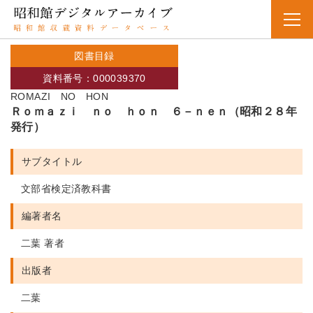
図書目録
資料番号：000039370
ROMAZI NO HON
Ｒｏｍａｚｉ ｎｏ ｈｏｎ ６－ｎｅｎ（昭和２８年
発行）
サブタイトル
文部省検定済教科書
編著者名
二葉 著者
出版者
二葉