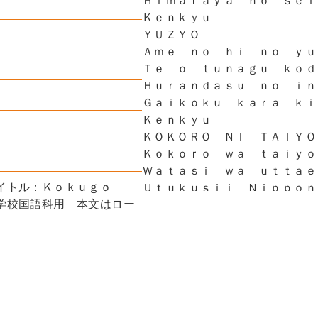
Ｈｉｍａｒａｙａ ｎｏ ｓｅｉ
Ｋｅｎｋｙｕ
ＹＵＺＹＯ
Ａｍｅ ｎｏ ｈｉ ｎｏ ｙｕ
Ｔｅ ｏ ｔｕｎａｇｕ ｋｏｄ
Ｈｕｒａｎｄａｓｕ ｎｏ ｉｎ
Ｇａｉｋｏｋｕ ｋａｒａ ｋｉ
Ｋｅｎｋｙｕ
ＫＯＫＯＲＯ ＮＩ ＴＡＩＹＯ
Ｋｏｋｏｒｏ ｗａ ｔａｉｙｏ
Ｗａｔａｓｉ ｗａ ｕｔｔａｅ
タイトル：Ｋｏｋｕｇｏ
Ｕｔｕｋｕｓｉｉ Ｎｉｐｐｏｎ
学校国語科用 本文はロー
Ｋｉｎｅｎ ｎｏ ｙｏｓｅｇａ
Ｈａｒｕ ｏ ｔａｚｕｎｅｔｅ