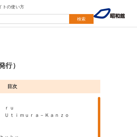
イトの使い方
検索
発行）
目次
 ｒｕ
 Ｕｔｉｍｕｒａ－Ｋａｎｚｏ