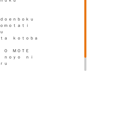
ｈｕｋｕ
ｄｏｅｎｂｏｋｕ
ｏｍｏｔａｔｉ
ｕ
ｔａ ｋｏｔｏｂａ
 Ｏ ＭＯＴＥ
 ｎｏｙｏ ｎｉ
ｒｕ
ｋｉ