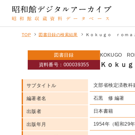
TOP
図書目録の検索結果
Ｋｏｋｕｇｏ ｒｏｍａ
図書目録
KOKUGO RO
Ｋｏｋｕｇ
資料番号：000039355
文部省検定済教科
サブタイトル
石黒 修 編著
編著者名
日本書籍
出版者
1954年（昭和29
出版年月