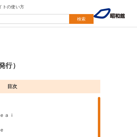
イトの使い方
検索
発行）
目次
ｅａｉ
ｅ