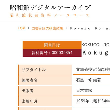
TOP
図書目録の検索結果
Ｋｏｋｕｇｏ Ｒｏｍａ
図書目録
KOKUGO RO
Ｋｏｋｕｇ
資料番号：000039354
文部省検定済教科
サブタイトル
石黒 修 編著
編著者名
日本書籍
出版者
1959年（昭和34
出版年月