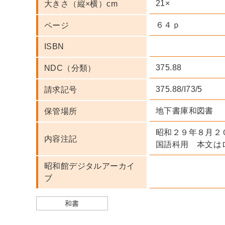
21×
大きさ（縦×横）cm
６４ｐ
ページ
ISBN
375.88
NDC（分類）
375.88/I73/5
請求記号
地下書庫和図書
保管場所
昭和２９年８月２
内容注記
国語科用 本文は
昭和館デジタルアーカイ
ブ
和書