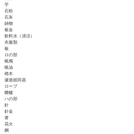
芋
石粉
石灰
鋳物
板金
飲料水（清涼）
衣服類
板
ロの部
蝋燭
蝋油
櫓木
濾過紙同器
ロープ
轆轤
ハの部
針
針金
箸
花火
鋼