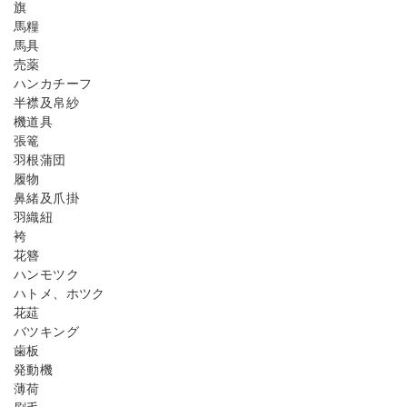
旗
馬糧
馬具
売薬
ハンカチーフ
半襟及帛紗
機道具
張篭
羽根蒲団
履物
鼻緒及爪掛
羽織紐
袴
花簪
ハンモツク
ハトメ、ホツク
花莚
バツキング
歯板
発動機
薄荷