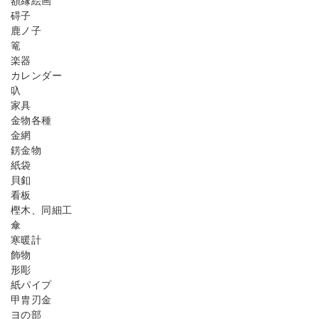
額縁絵画
碍子
鹿ノ子
篭
楽器
カレンダー
叺
家具
金物各種
金網
錺金物
紙袋
貝釦
看板
樫木、同細工
傘
寒暖計
飾物
形彫
紙パイプ
甲胄刃金
ヨの部