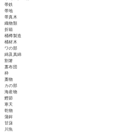
帯鉄
帯地
帯真木
織物類
折箱
桶樽製造
桶材木
ワの部
綿及真綿
割箸
藁布団
枠
藁物
カの部
海産物
鰹節
寒天
乾物
蒲鉾
甘藷
川魚