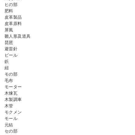
ヒの部
肥料
皮革製品
皮革原料
屏風
雛人形及道具
琵琶
避雷針
ビール
鋲
紐
モの部
毛布
モーター
木煉瓦
木製調車
木管
モクメン
モール
元結
セの部