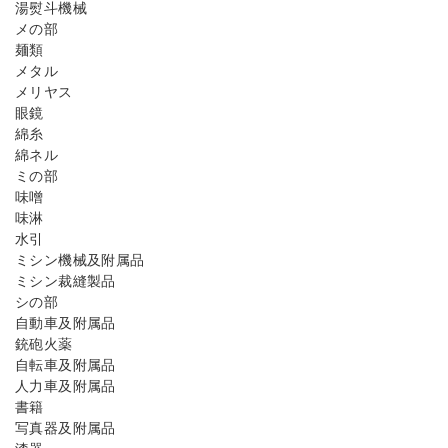
湯熨斗機械
メの部
麺類
メタル
メリヤス
眼鏡
綿糸
綿ネル
ミの部
味噌
味淋
水引
ミシン機械及附属品
ミシン裁縫製品
シの部
自動車及附属品
銃砲火薬
自転車及附属品
人力車及附属品
書籍
写真器及附属品