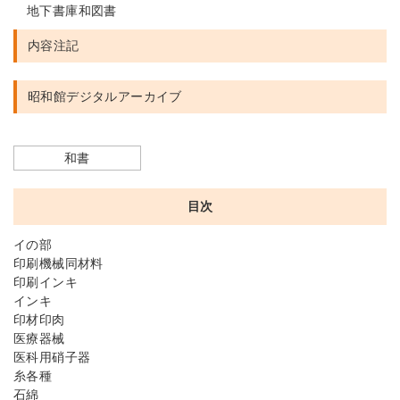
地下書庫和図書
内容注記
昭和館デジタルアーカイブ
和書
目次
イの部
印刷機械同材料
印刷インキ
インキ
印材印肉
医療器械
医科用硝子器
糸各種
石綿