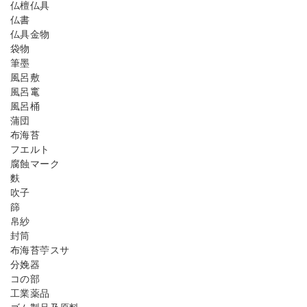
仏檀仏具
仏書
仏具金物
袋物
筆墨
風呂敷
風呂竃
風呂桶
蒲団
布海苔
フエルト
腐蝕マーク
麩
吹子
篩
帛紗
封筒
布海苔苧スサ
分娩器
コの部
工業薬品