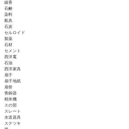
線香
石鹸
染料
船具
石炭
セルロイド
製薬
石材
セメント
西洋竃
石油
西洋家具
扇子
扇子地紙
扇骨
青銅器
精米機
スの部
スレート
水道器具
ステツキ