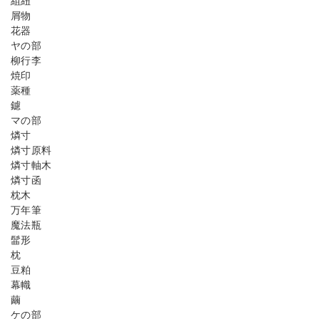
組紐
屑物
花器
ヤの部
柳行李
焼印
薬種
鑢
マの部
燐寸
燐寸原料
燐寸軸木
燐寸函
枕木
万年筆
魔法瓶
髷形
枕
豆粕
幕幟
繭
ケの部