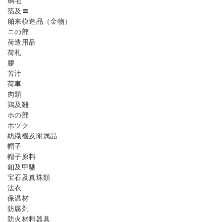
刷毛
箔及〓
舶来模造品（金物）
ニの部
荷造用品
荷札
膠
苦汁
荷車
肉類
鶏及雛
ホの部
ホツク
紡織機及附属品
帽子
帽子原料
釦及甲馳
宝石及真珠類
法衣
保温材
防腐剤
防火材料器具