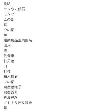
喇叭
ラジウム鉱石
ランプ
ムの部
莚
ウの部
魚
運動用品並同服装
団扇
漆
乳母車
打刃物
臼
打敷
植木庭石
ノの部
農産物種子
農蚕器具
糊及糊粉
ノミトリ粉及線香
鋸