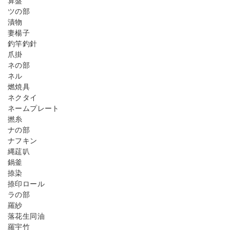
算盤
ツの部
漬物
妻楊子
釣竿釣針
爪掛
ネの部
ネル
燃焼具
ネクタイ
ネームプレート
撚糸
ナの部
ナフキン
縄莚叭
鍋釜
捺染
捺印ロール
ラの部
羅紗
落花生同油
羅宇竹