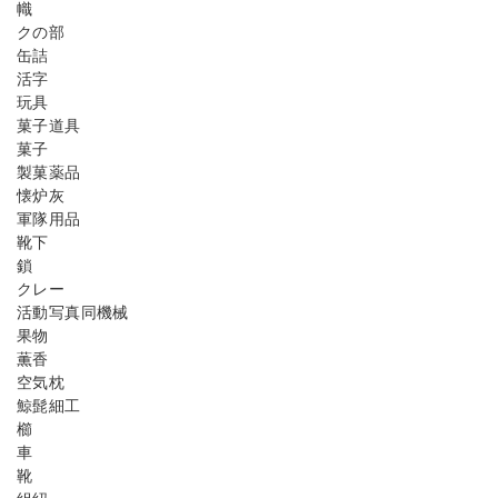
幟
クの部
缶詰
活字
玩具
菓子道具
菓子
製菓薬品
懐炉灰
軍隊用品
靴下
鎖
クレー
活動写真同機械
果物
薫香
空気枕
鯨髭細工
櫛
車
靴