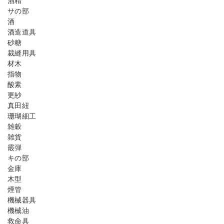
酒精
サの部
酒
酒造道具
砂糖
裁縫用具
材木
指物
酸素
更紗
真田紐
珊瑚細工
雑穀
雑貨
霰弾
キの部
金庫
木型
煙管
機械器具
機械油
救命具