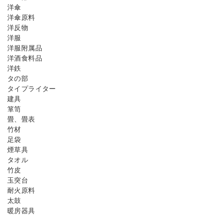
洋傘
洋傘原料
洋反物
洋服
洋服附属品
洋酒食料品
洋鉄
タの部
タイプライター
建具
箪笥
畳、畳表
竹材
足袋
煙草具
タオル
竹皮
玉突台
耐火原料
太鼓
暖房器具