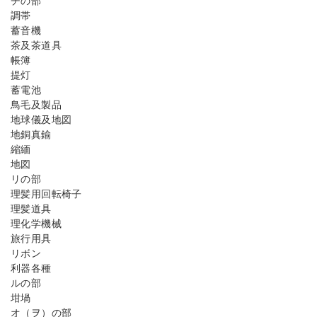
チの部
調帯
蓄音機
茶及茶道具
帳簿
提灯
蓄電池
鳥毛及製品
地球儀及地図
地銅真鍮
縮緬
地図
リの部
理髪用回転椅子
理髪道具
理化学機械
旅行用具
リボン
利器各種
ルの部
坩堝
オ（ヲ）の部