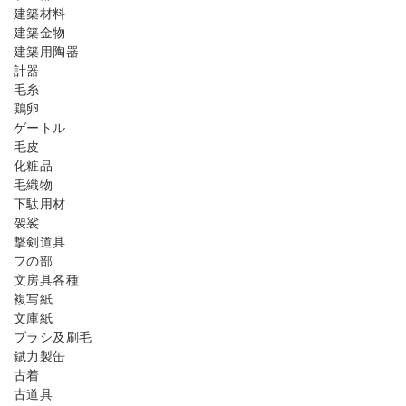
建築材料
建築金物
建築用陶器
計器
毛糸
鶏卵
ゲートル
毛皮
化粧品
毛織物
下駄用材
袈裟
撃剣道具
フの部
文房具各種
複写紙
文庫紙
ブラシ及刷毛
錻力製缶
古着
古道具