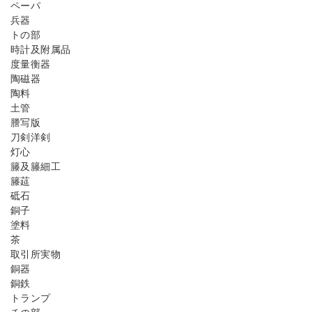
ペーパ
兵器
トの部
時計及附属品
度量衡器
陶磁器
陶料
土管
謄写版
刀剣洋剣
灯心
籐及籐細工
籐莚
砥石
銅子
塗料
茶
取引所実物
銅器
銅鉄
トランプ