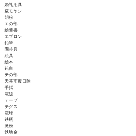
婚礼用具
糀モヤシ
胡粉
エの部
絵葉書
エプロン
鉛筆
園芸具
絵具
絵本
鉛白
テの部
天幕雨覆日除
手拭
電線
テープ
テグス
電球
鉄瓶
澱粉
鉄地金