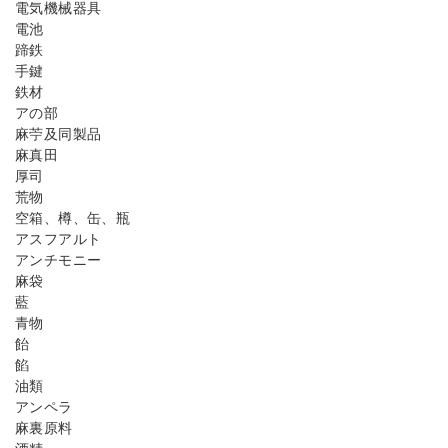
電気機械器具
電池
蹄鉄
手鍵
鉄材
アの部
麻苧及同製品
麻真田
厚司
荒物
空箱、樽、缶、瓶
アスフアルト
アンチモニー
麻袋
藍
青物
飴
餡
油類
アンペラ
麻裏原料