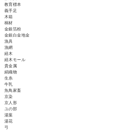
教育標本
義手足
木箱
桐材
金銀箔粉
金銀白金地金
漁具
漁網
経木
経木モール
貴金属
絹織物
生糸
牛乳
魚鳥家畜
京染
京人形
ユの部
湯葉
湯花
弓