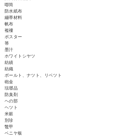
喞筒
防水紙布
繃帯材料
帆布
襤褸
ポスター
箒
墨汁
ホワイトシヤツ
紡績
紡織
ボールト、ナツト、リベツト
砲金
琺瑯品
防臭剤
ヘの部
ヘツト
米穀
別珍
鼈甲
ベニヤ板