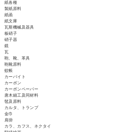
紙各種
製紙原料
紙函
紙文庫
瓦斯機械及器具
板硝子
硝子器
鏡
瓦
鞄、靴、革具
鞄靴原料
蚊帳
カーバイト
カーボン
カーボンペーパー
唐木細工及同材料
髢及原料
カルタ、トランプ
金巾
肩掛
カラ、カフス、ネクタイ