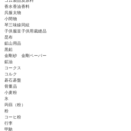
ゴム製品及原料
香水香油香料
呉服太物
小間物
琴三味線同絃
子供服並子供用裁縫品
昆布
鉱山用品
黒鉛
金剛砂 金剛ペーパー
鉱油
コークス
コルク
碁石碁盤
骨董品
小麦粉
氷
蒟蒻（粉）
粉
コーヒ粉
行李
甲馳