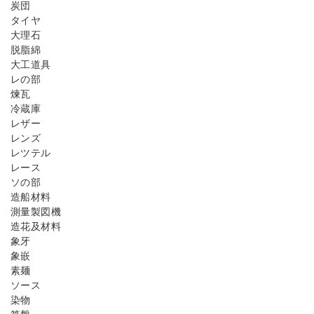
炭団
タイヤ
大理石
脱脂綿
大工道具
レの部
煉瓦
冷蔵庫
レザー
レンズ
レツテル
レース
ソの部
造船材料
測量製図機
造花及材料
象牙
象嵌
素麺
ソース
染物