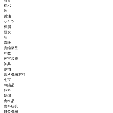
漆器
棕梠
渋
醤油
シヤツ
樟脳
薪炭
塩
真珠
真鍮製品
珠数
神官装束
神具
敷物
歯科機械材料
七宝
刺繍品
飼料
鋳銅
食料品
食料絵具
鍼灸機械