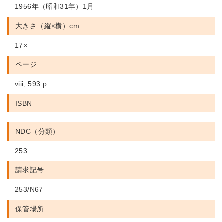
1956年（昭和31年）1月
大きさ（縦×横）cm
17×
ページ
viii, 593 p.
ISBN
NDC（分類）
253
請求記号
253/N67
保管場所