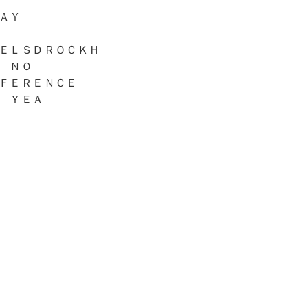
ＡＹ
ＥＬＳＤＲＯＣＫＨ
 ＮＯ
ＦＥＲＥＮＣＥ
 ＹＥＡ