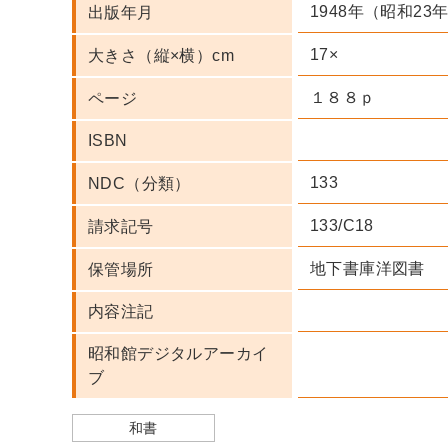
1948年（昭和23
出版年月
17×
大きさ（縦×横）cm
１８８ｐ
ページ
ISBN
133
NDC（分類）
133/C18
請求記号
地下書庫洋図書
保管場所
内容注記
昭和館デジタルアーカイ
ブ
和書