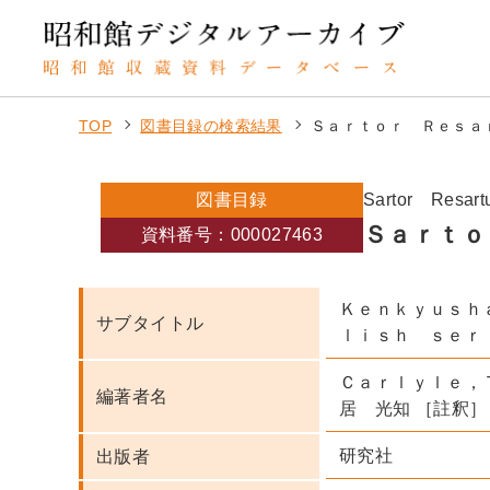
TOP
図書目録の検索結果
Ｓａｒｔｏｒ Ｒｅｓａ
図書目録
Sartor Resart
Ｓａｒｔｏ
資料番号：000027463
Ｋｅｎｋｙｕｓｈ
サブタイトル
ｌｉｓｈ ｓｅｒ
Ｃａｒｌｙｌｅ，
編著者名
居 光知 ［註釈］
研究社
出版者