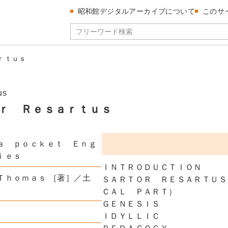
昭和館デジタルアーカイブについて
このサ
ｒｔｕｓ
us
ｒ Ｒｅｓａｒｔｕｓ
ａ ｐｏｃｋｅｔ Ｅｎｇ
ｉｅｓ
ＩＮＴＲＯＤＵＣＴＩＯＮ
Ｔｈｏｍａｓ ［著］／土
ＳＡＲＴＯＲ ＲＥＳＡＲＴＵＳ
ＣＡＬ ＰＡＲＴ）
ＧＥＮＥＳＩＳ
ＩＤＹＬＬＩＣ