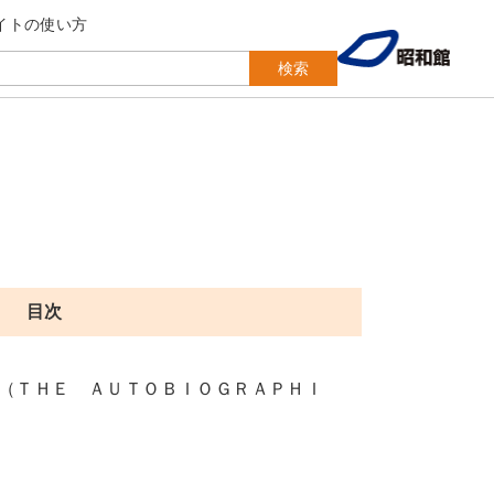
イトの使い方
検索
目次
（ＴＨＥ ＡＵＴＯＢＩＯＧＲＡＰＨＩ