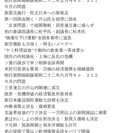
朝日新聞縮刷版昭和二十二年五月号Ｎｏ．３１１
今月の問題
新憲法施行・民主日本への新発足
第一回国会開く・片山氏を総理に指名
「左派問題」で組閣難航・四党連立遂に成らず
初の参議院議長に松平氏・副議長に松本氏
“物価引下げ運動”全国各都市に波及
新労働歌も力強く・明るいメーデー
“ヤミ料理追放”で都内の飲食業一斉休業か
国共の内戦激化・上海に反乱の危機
ソ連の譲歩で米ソ朝鮮会談再開
米対日貿易を重視・日独の経済復興を積極援助
朝日新聞縮刷版昭和二十二年六月号Ｎｏ．３１２
今月の問題
三党連立の片山内閣遂に成立
政府・危機突破の経済緊急対策発表
新日本建設国民運動七目標を決定
内務省廃止決る・蔵相更迭
言論界追放のワク決定・一万部以上の新聞雑誌に摘要
麦ばれいしよの供出割当決る・新買入価格も決定
マ元帥・貿易再開と南氷洋捕鯨を許可
米の提唱で英仏ソ欧洲復興会談をパリで開催