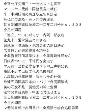
全官公庁労組二・一ゼネストを宣言
マーシヤル元帥・国務長官に就任
米・中間賠償の急速取立てを決定
英仏同盟成る・英ソ同盟再確認
朝日新聞縮刷版昭和二十二年二月号Ｎｏ．３０８
今月の問題
「連立」ついに成らず・内閣一部改造
第九十二通常議会再開さる
衆議院・参議院・地方選挙の期日決定
労資協力の経済復興会議発足
企業資産評価基準決る・企業再建進展せん
日銀券ついに一千億円を突破す
マ元帥・全官公庁ゼネスト中止声明発表
用紙不足で出版文化の危機切迫
八高線の列車転覆・買出し千名死傷
欧洲五箇国講和条約・パリで合同調印式
英の石炭不足・労働党内閣に危機
法幣の暴落急調・中国に恐慌せまる
朝日新聞縮刷版昭和二十二年三月号Ｎｏ．３０９
今月の問題
マ元帥書翰で吉田首相に全経済の総合処理強調