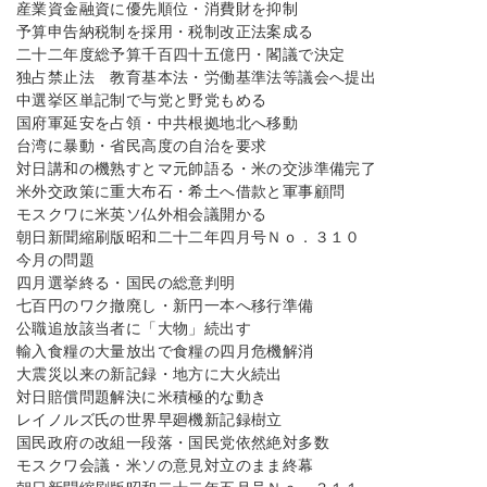
産業資金融資に優先順位・消費財を抑制
予算申告納税制を採用・税制改正法案成る
二十二年度総予算千百四十五億円・閣議で決定
独占禁止法 教育基本法・労働基準法等議会へ提出
中選挙区単記制で与党と野党もめる
国府軍延安を占領・中共根拠地北へ移動
台湾に暴動・省民高度の自治を要求
対日講和の機熟すとマ元帥語る・米の交渉準備完了
米外交政策に重大布石・希土へ借款と軍事顧問
モスクワに米英ソ仏外相会議開かる
朝日新聞縮刷版昭和二十二年四月号Ｎｏ．３１０
今月の問題
四月選挙終る・国民の総意判明
七百円のワク撤廃し・新円一本へ移行準備
公職追放該当者に「大物」続出す
輸入食糧の大量放出で食糧の四月危機解消
大震災以来の新記録・地方に大火続出
対日賠償問題解決に米積極的な動き
レイノルズ氏の世界早廻機新記録樹立
国民政府の改組一段落・国民党依然絶対多数
モスクワ会議・米ソの意見対立のまま終幕