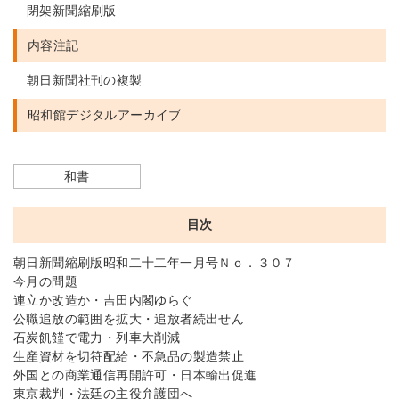
閉架新聞縮刷版
内容注記
朝日新聞社刊の複製
昭和館デジタルアーカイブ
和書
目次
朝日新聞縮刷版昭和二十二年一月号Ｎｏ．３０７
今月の問題
連立か改造か・吉田内閣ゆらぐ
公職追放の範囲を拡大・追放者続出せん
石炭飢饉で電力・列車大削減
生産資材を切符配給・不急品の製造禁止
外国との商業通信再開許可・日本輸出促進
東京裁判・法廷の主役弁護団へ