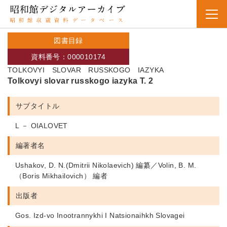
図書目録
資料番号：000010174
TOLKOVYI SLOVAR RUSSKOGO IAZYKA
Tolkovyi slovar russkogo iazyka T. 2
サブタイトル
L － OIALOVET
編著者名
Ushakov, D. N.(Dmitrii Nikolaevich) 編纂／Volin, B. M.
（Boris Mikhailovich） 編者
出版者
Gos. Izd-vo Inootrannykhi I Natsionaihkh Slovagei