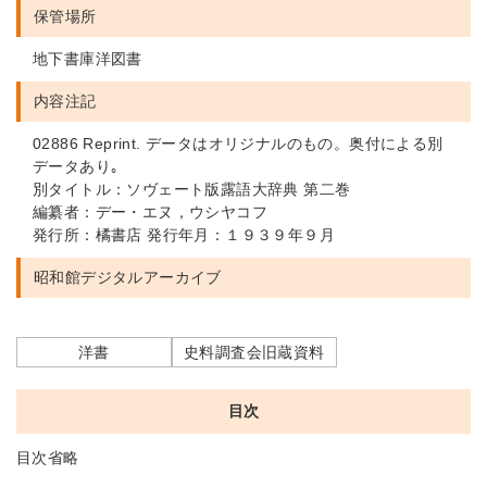
保管場所
地下書庫洋図書
内容注記
02886 Reprint. データはオリジナルのもの。奥付による別
データあり｡
別タイトル：ソヴェート版露語大辞典 第二巻
編纂者：デー・エヌ，ウシヤコフ
発行所：橘書店 発行年月：１９３９年９月
昭和館デジタルアーカイブ
洋書
史料調査会旧蔵資料
目次
目次省略