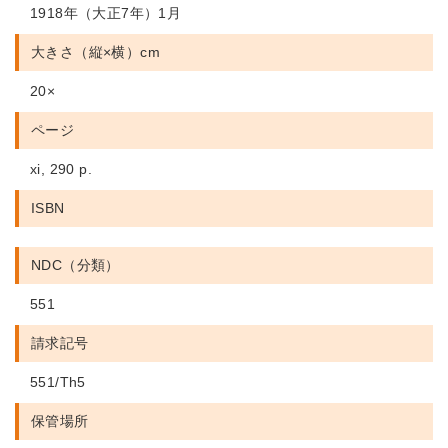
1918年（大正7年）1月
大きさ（縦×横）cm
20×
ページ
xi, 290 p.
ISBN
NDC（分類）
551
請求記号
551/Th5
保管場所