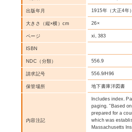
1915年（大正4年
出版年月
26×
大きさ（縦×横）cm
xi, 383
ページ
ISBN
556.9
NDC（分類）
556.9/H96
請求記号
地下書庫洋図書
保管場所
Includes index. Par
paging. "Based on 
prepared for a cou
which was establi
内容注記
Massachusetts Inst