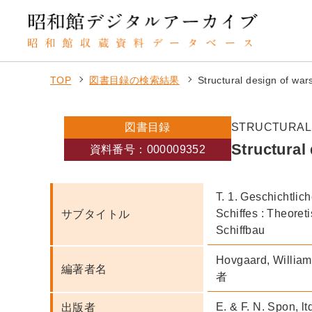
TOP
図書目録の検索結果
Structural design of war
図書目録
STRUCTURA
Structural
資料番号：000009352
T. 1. Geschichtlic
Schiffes : Theoret
サブタイトル
Schiffbau
Hovgaard, Willi
編著者名
者
E. & F. N. Spon, l
出版者