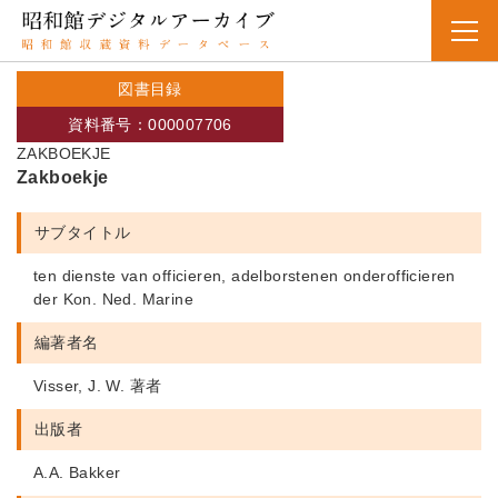
図書目録
資料番号：000007706
ZAKBOEKJE
Zakboekje
サブタイトル
ten dienste van officieren, adelborstenen onderofficieren
der Kon. Ned. Marine
編著者名
Visser, J. W. 著者
出版者
A.A. Bakker