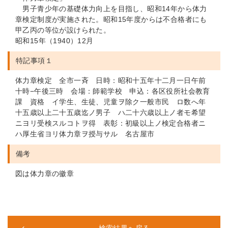
男子青少年の基礎体力向上を目指し、昭和14年から体力
章検定制度が実施された。昭和15年度からは不合格者にも
甲乙丙の等位が設けられた。
昭和15年（1940）12月
特記事項１
体力章検定 全市一斉 日時：昭和十五年十二月一日午前
十時−午後三時 会場：師範学校 申込：各区役所社会教育
課 資格 イ学生、生徒、児童ヲ除ク一般市民 ロ数へ年
十五歳以上二十五歳迄ノ男子 ハ二十六歳以上ノ者モ希望
ニヨリ受検スルコトヲ得 表彰：初級以上ノ検定合格者ニ
ハ厚生省ヨリ体力章ヲ授与サル 名古屋市
備考
図は体力章の徽章
検索結果へ戻る