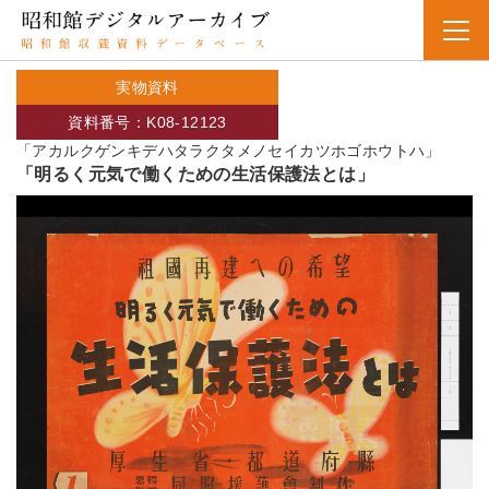
実物資料
資料番号：K08-12123
「アカルクゲンキデハタラクタメノセイカツホゴホウトハ」
「明るく元気で働くための生活保護法とは」