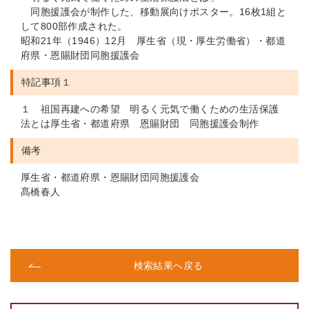
同胞援護会が制作した、移動展向けポスター。16枚1組と
して800部作成された。
昭和21年（1946）12月 厚生省（現・厚生労働省）・都道
府県・恩賜財団同胞援護会
特記事項１
１ 祖国再建への希望 明るく元気で働くための生活保護
法とは厚生省・都道府県 恩賜財団 同胞援護会制作
備考
厚生省・都道府県・恩賜財団同胞援護会
髙橋春人
検索結果へ戻る