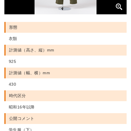
形態
衣類
計測値（高さ、縦）mm
925
計測値（幅、横）mm
430
時代区分
昭和16年以降
公開コメント
学生服（下）