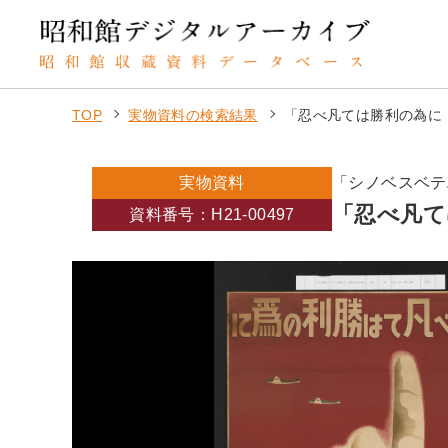
TOP
実物資料の検索結果
「忍べ凡ては勝利の為に
実物資料
「シノベスベテ
「忍べ凡て
資料番号：H21-00497