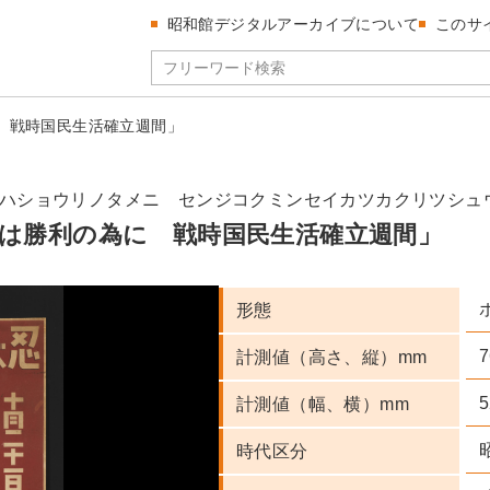
昭和館デジタルアーカイブについて
このサ
 戦時国民生活確立週間」
ハショウリノタメニ センジコクミンセイカツカクリツシュ
は勝利の為に 戦時国民生活確立週間」
形態
7
計測値（高さ、縦）mm
5
計測値（幅、横）mm
時代区分