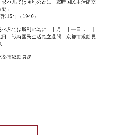
「忍べ凡ては勝利の為に 戦時国民生活確立
週間」
昭和15年（1940）
忍べ凡ては勝利の為に 十月二十一日→二十
七日 戦時国民生活確立週間 京都市総動員
課
京都市総動員課