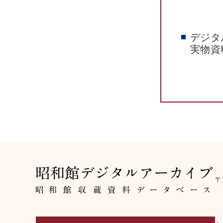
デジタ
実物資
〒