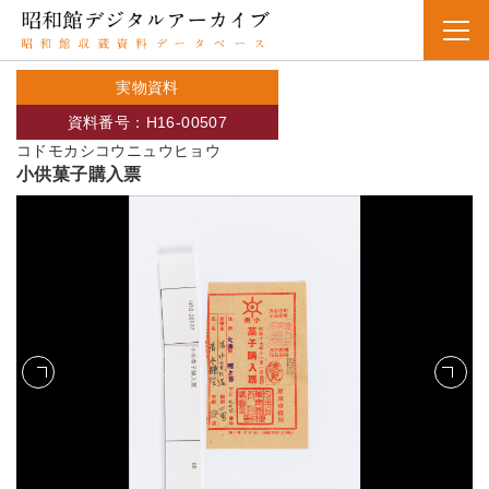
実物資料
資料番号：H16-00507
コドモカシコウニュウヒョウ
小供菓子購入票