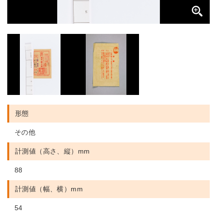
形態
その他
計測値（高さ、縦）mm
88
計測値（幅、横）mm
54