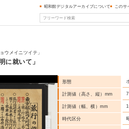
昭和館デジタルアーカイブについて
このサ
ョウメイニツイテ」
明に就いて」
形態
7
計測値（高さ、縦）mm
1
計測値（幅、横）mm
時代区分