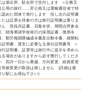
又は派出所、駐在所で交付します ○公務又
は公用の旅行……官公衛又は運輸通信省で特
に認めた団体で発行します 但し次の証明書
または証票を持参の方は旅行証明書は要りま
せん 現役兵証書、召集令状、簡閲点呼参会
証、陸海軍諸学校発行の採用証書、徴用令
書、勤労報国隊編成令書及出動令書、疎開転
出証明書、渡支に必要なる身分証明書等 ○
旅行証明書、証票等は旅行中に提示を求めら
れる場合がありますから必ず携行してくださ
い 四月一日から乗越、方向変更、経路変更
及等級変更の取扱は致しません (詳細は最
寄り駅にお尋ね下さい)