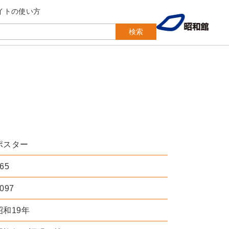
イトの使い方
検索
ポスター
65
097
昭和19年