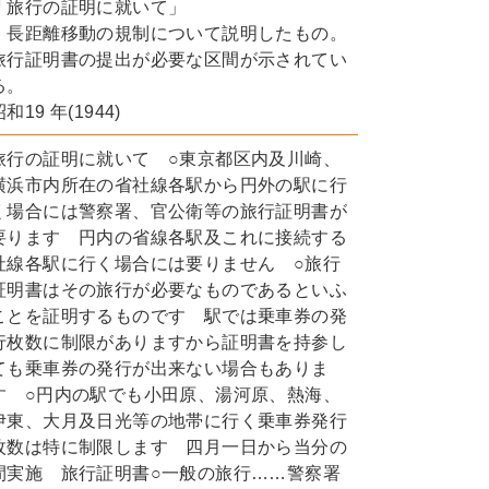
「旅行の証明に就いて」
長距離移動の規制について説明したもの。
旅行証明書の提出が必要な区間が示されてい
る。
昭和19 年(1944)
旅行の証明に就いて ○東京都区内及川崎、
横浜市内所在の省社線各駅から円外の駅に行
く場合には警察署、官公衛等の旅行証明書が
要ります 円内の省線各駅及これに接続する
社線各駅に行く場合には要りません ○旅行
証明書はその旅行が必要なものであるといふ
ことを証明するものです 駅では乗車券の発
行枚数に制限がありますから証明書を持参し
ても乗車券の発行が出来ない場合もありま
す ○円内の駅でも小田原、湯河原、熱海、
伊東、大月及日光等の地帯に行く乗車券発行
枚数は特に制限します 四月一日から当分の
間実施 旅行証明書○一般の旅行……警察署