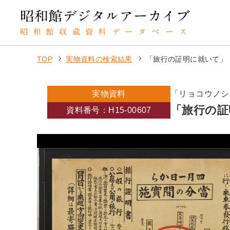
TOP
実物資料の検索結果
「旅行の証明に就いて」
実物資料
「リョコウノシ
「旅行の証
資料番号：H15-00607