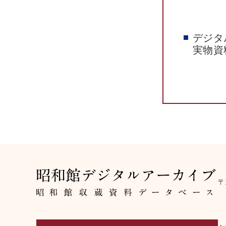
デジタ
実物資
〒