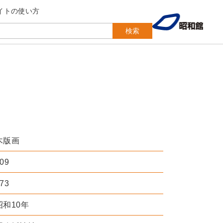
イトの使い方
検索
木版画
09
73
昭和10年