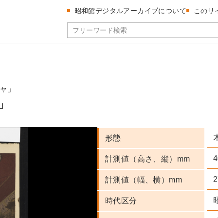
昭和館デジタルアーカイブについて
このサ
ャ」
」
形態
4
計測値（高さ、縦）mm
2
計測値（幅、横）mm
時代区分