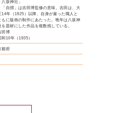
「八坂神社」
「自摺」は吉田博監修の意味。吉田は、大
正14年（1925）以降、自身が雇った職人と
ともに版画の制作にあたった。晩年は八坂神
社を題材にした作品を複数残している。
吉田博
昭和10年（1935）
京都府