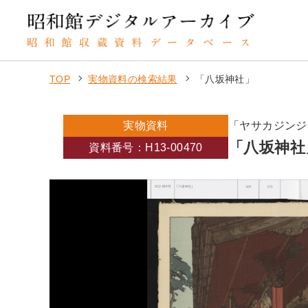
TOP
実物資料の検索結果
「八坂神社」
実物資料
「ヤサカジンジ
「八坂神社
資料番号：H13-00470