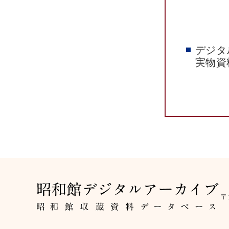
デジタ
実物資
〒