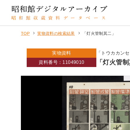
TOP
実物資料の検索結果
「灯火管制其二」
実物資料
「トウカカンセ
「灯火管制
資料番号：11049010