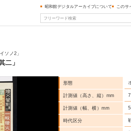
昭和館デジタルアーカイブについて
このサ
イソノ2」
其二」
形態
7
計測値（高さ、縦）mm
5
計測値（幅、横）mm
時代区分