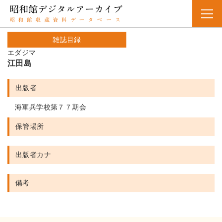
雑誌目録
エダジマ
江田島
出版者
海軍兵学校第７７期会
保管場所
出版者カナ
備考