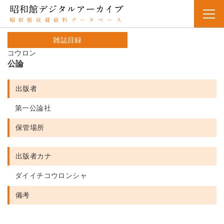
雑誌目録
コウロン
公論
出版者
第一公論社
保管場所
出版者カナ
ダイイチコウロンシャ
備考